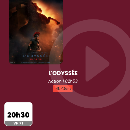
L'ODYSSÉE
Action | 02h53
INT. -12ans
20h30
VF 71