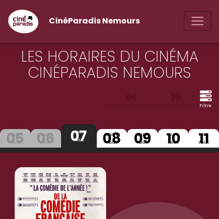
CinéParadis Nemours
LES HORAIRES DU CINÉMA
CINÉPARADIS NEMOURS
Semaine précédente
Semaine suivante
Filtre
07
05
06
08
09
10
11
Ven
Mer
Jeu
Sam
Dim
Lun
Mar
Aout
Aout
Aout
Aout
Aout
Aout
Aout