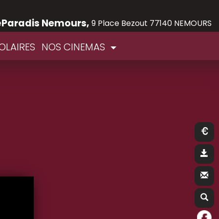
éParadis Nemours,
9 Place Bezout 77140 NEMOURS
OLAIRES
NOS CINEMAS