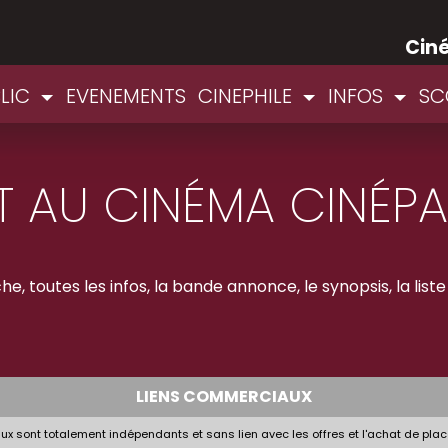
Cin
BLIC
EVENEMENTS
CINEPHILE
INFOS
SC
 AU CINÉMA CINÉP
e, toutes les infos, la bande annonce, le synopsis, la liste
LIENS COMMERCIAUX
x sont totalement indépendants et sans lien avec les offres et l'achat de plac