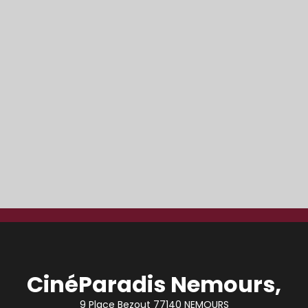
CinéParadis Nemours,
9 Place Bezout 77140 NEMOURS